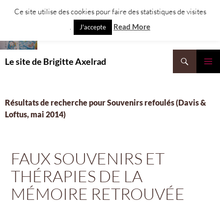
Aller
Ce site utilise des cookies pour faire des statistiques de visites
au
.
Read More
J'accepte
contenu
Recherche
Le site de Brigitte Axelrad
MENU
PRINCI
Résultats de recherche pour Souvenirs refoulés (Davis &
Loftus, mai 2014)
FAUX SOUVENIRS ET
THÉRAPIES DE LA
MÉMOIRE RETROUVÉE