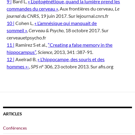
9 |
Bard L,
« L’optogénétique, quand la lumière prend les
commandes du cerveau »
, Aux frontières du cerveau,
Le
journal du CNRS
, 19 juin 2017. Sur lejournal.cnrs.fr
10 |
Cohen L,
« L’amnésique qui manquait de
sommeil »
,
Cerveau & Psycho
, 18 octobre 2017. Sur
cerveauetpsycho.fr
11 |
Ramirez S et al.,
“Creating a false memory in the
hippocampus”
,
Science
, 2013, 341 :387-91.
12 |
Axelrad B,
« L’hippocampe, des souris et des
hommes »-
,
SPS
n° 306, 23 octobre 2013. Sur afis.org
ARTICLES
Conférences