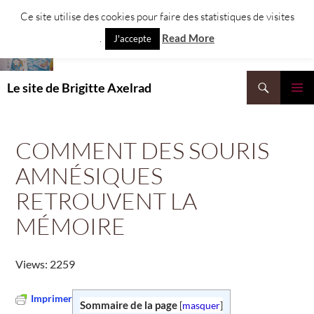
Aller
Ce site utilise des cookies pour faire des statistiques de visites
au
.
Read More
J'accepte
contenu
Recherche
Le site de Brigitte Axelrad
MENU
PRINCI
COMMENT DES SOURIS
AMNÉSIQUES
RETROUVENT LA
MÉMOIRE
Views: 2259
Imprimer
Sommaire de la page
[
masquer
]