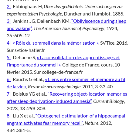
2 |
Ebbinghaus H,
Über das gedächtnis. Untersuchungen zur
experimentellen Psychologie
, Duncker und Humblot, 1885.
3 |
Jenkins JG, Dallenbach KM,
“Obliviscence during sleep
and waking”
,
The American Journal of Psychology
, 1924,
35 :605-12.
4 |
« Rôle du sommeil dans la mémorisation »
, SVTice, 2016.
Sur svtice-hatier.fr
5 |
Dehaene S,
« La consolidation des apprentissages et
l’importance du sommeil »
, Collège de France, cours, 10
février 2015. Sur college-de-france.fr
6 |
Rauchs G et al.,
« Liens entre sommeil et mémoire au fil
de la vie »
,
Revue de neuropsychologie,
2011, 3 :33-40.
7 |
Bolsius YG et al.,
“Recovering object-location memories
after sleep deprivation-induced amnesia”
,
Current Biology
,
2023, 33 :298-308.
8 |
Liu X et al.,
“Optogenetic stimulation of a hippocampal
engram activates fear memory recall”
,
Nature
, 2012,
484 :381-5.