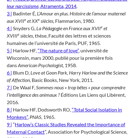
leur narcissisme,
Atramenta, 2014
.
3 |
Badinter É,
L’Amour en plus. Histoire de l’amour maternel
e
e
aux XVII
et XX
siècles,
Flammarion, 1980.
e
4 |
Snyders G,
La Pédagogie en France aux XVII
et
e
XVIII
siècles
, thèse, Faculté des lettres et sciences
humaines de l’université de Paris, PUF, 1965.
5 |
Harlow HF,
“The nature of love”
, université de
Wisconsin, mars 2000, publié pour la première fois
dans
American Psychologist,
1958.
6 |
Blum D,
Love at Goon Park, Harry Harlow and the Science
of Affection,
Basic Books, New York, 2011.
7 |
De Waal F,
Sommes-nous « trop bêtes » pour comprendre
l’intelligence des animaux ?
Éditions Les Liens qui Libèrent,
2016.
8 |
Harlow HF, Dodsworth RO,
“Total Social Isolation in
Monkeys”
,
PNAS
, 1965.
9 |
“
Harlow’s Classic Studies Revealed the Importance of
Maternal Contact
”, Association for Psychological Science,