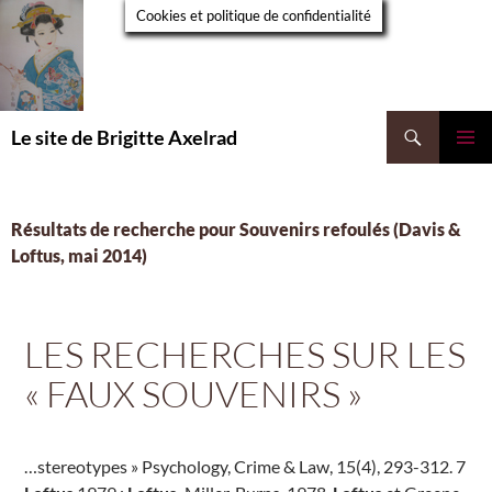
Aller
Cookies et politique de confidentialité
au
contenu
Recherche
Le site de Brigitte Axelrad
MENU
PRINCI
Résultats de recherche pour Souvenirs refoulés (Davis &
Loftus, mai 2014)
LES RECHERCHES SUR LES
« FAUX SOUVENIRS »
…stereotypes » Psychology, Crime & Law, 15(4), 293-312. 7