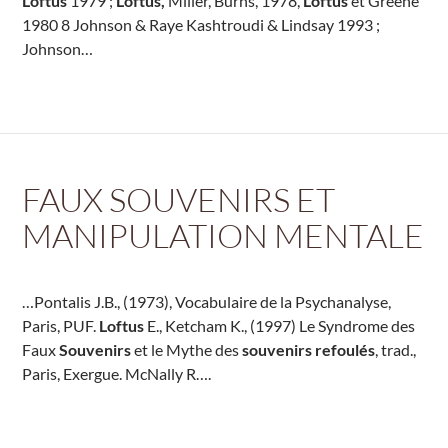
Loftus
1979 ;
Loftus,
Miller, Burns, 1978,
Loftus
et Greene
1980 8 Johnson & Raye Kashtroudi & Lindsay 1993 ;
Johnson…
FAUX SOUVENIRS ET
MANIPULATION MENTALE
…Pontalis J.B., (1973), Vocabulaire de la Psychanalyse,
Paris, PUF.
Loftus
E., Ketcham K., (1997) Le Syndrome des
Faux
Souvenirs
et le Mythe des
souvenirs refoulés
, trad.,
Paris, Exergue. McNally R….