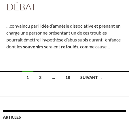
DÉBAT
…convaincu par l’idée d’amnésie dissociative et prenant en
charge une personne présentant un de ces troubles
pourrait émettre l’hypothèse d’abus subis durant l’enfance
dont les
souvenirs
seraient
refoulés
, comme cause…
Navigation
1
2
…
18
SUIVANT →
des
articles
ARTICLES