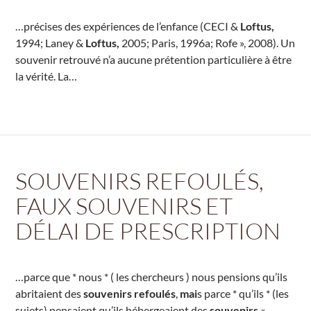
…précises des expériences de l’enfance (CECI &
Loftus,
1994; Laney &
Loftus,
2005; Paris, 1996a; Rofe », 2008). Un
souvenir retrouvé n’a aucune prétention particulière à être
la vérité. La…
SOUVENIRS REFOULÉS,
FAUX SOUVENIRS ET
DÉLAI DE PRESCRIPTION
…parce que * nous * ( les chercheurs ) nous pensions qu’ils
abritaient des
souvenirs refoulés
,
mai
s parce * qu’ils * (les
sujets) pensaient qu’ils hébergeaient des
souvenirs
«