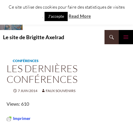
Aller
Ce site utilise des cookies pour faire des statistiques de visites
au
.
Read More
J'accepte
contenu
Recherche
Le site de Brigitte Axelrad
MENU
PRINCI
CONFÉRENCES
LES DERNIÈRES
CONFÉRENCES
7 JUIN 2014
FAUX SOUVENIRS
Views: 610
Imprimer