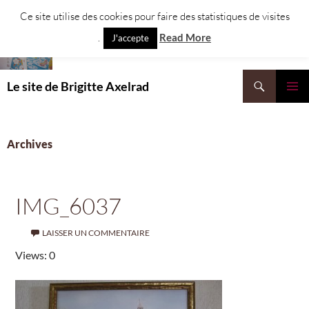
Aller
Ce site utilise des cookies pour faire des statistiques de visites
au
.
Read More
J'accepte
contenu
Recherche
Le site de Brigitte Axelrad
MENU
PRINCI
Archives
IMG_6037
LAISSER UN COMMENTAIRE
Views: 0