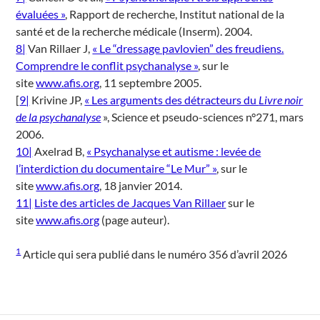
évaluées »
, Rapport de recherche, Institut national de la
santé et de la recherche médicale (Inserm). 2004.
8|
Van Rillaer J,
« Le “dressage pavlovien” des freudiens.
Comprendre le conflit psychanalyse »
, sur le
site
www.afis.org
, 11 septembre 2005.
[
9|
Krivine JP,
« Les arguments des détracteurs du
Livre noir
de la psychanalyse
», Science et pseudo-sciences n°271, mars
2006.
10|
Axelrad B,
« Psychanalyse et autisme : levée de
l’interdiction du documentaire “Le Mur” »
, sur le
site
www.afis.org
, 18 janvier 2014.
11|
Liste des articles de Jacques Van Rillaer
sur le
site
www.afis.org
(page auteur).
1
Article qui sera publié dans le numéro 356 d’avril 2026