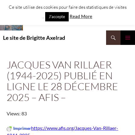
Aller
Ce site utilise des cookies pour faire des statistiques de visites
au
.
Read More
J'accepte
contenu
Recherche
Le site de Brigitte Axelrad
MENU
PRINCI
JACQUES VAN RILLAER
(1944-2025) PUBLIÉ EN
LIGNE LE 28 DÉCEMBRE
2025 – AFIS –
Views: 83
https://www.afis.org/Jacques-Van-Rillaer-
Imprimer