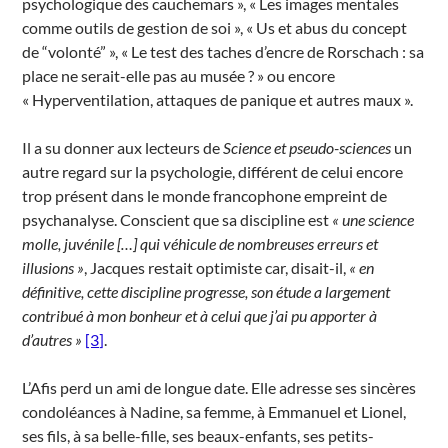
psychologique des cauchemars », « Les images mentales
comme outils de gestion de soi », « Us et abus du concept
de “volonté” », « Le test des taches d’encre de Rorschach : sa
place ne serait-elle pas au musée ? » ou encore
« Hyperventilation, attaques de panique et autres maux ».
Il a su donner aux lecteurs de
Science et pseudo-sciences
un
autre regard sur la psychologie, différent de celui encore
trop présent dans le monde francophone empreint de
psychanalyse. Conscient que sa discipline est
« une science
molle, juvénile […] qui véhicule de nombreuses erreurs et
illusions »
, Jacques restait optimiste car, disait-il,
« en
définitive, cette discipline progresse, son étude a largement
contribué à mon bonheur et à celui que j’ai pu apporter à
d’autres »
[3]
.
L’Afis perd un ami de longue date. Elle adresse ses sincères
condoléances à Nadine, sa femme, à Emmanuel et Lionel,
ses fils, à sa belle-fille, ses beaux-enfants, ses petits-