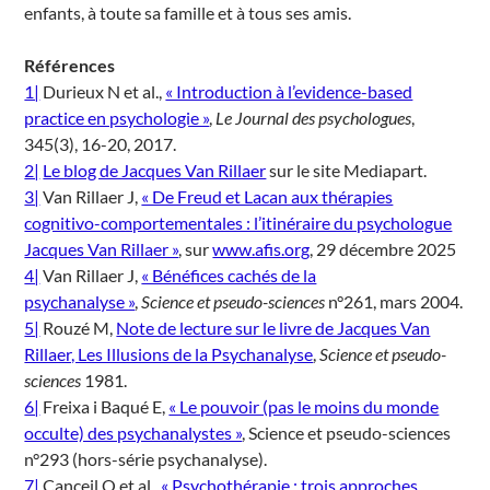
enfants, à toute sa famille et à tous ses amis.
Références
1|
Durieux N et al.,
« Introduction à l’evidence-based
practice en psychologie »
,
Le Journal des psychologues
,
345(3), 16-20, 2017.
2|
Le blog de Jacques Van Rillaer
sur le site Mediapart.
3|
Van Rillaer J,
« De Freud et Lacan aux thérapies
cognitivo-comportementales : l’itinéraire du psychologue
Jacques Van Rillaer »
, sur
www.afis.org
, 29 décembre 2025
4|
Van Rillaer J,
« Bénéfices cachés de la
psychanalyse »
,
Science et pseudo-sciences
n°261, mars 2004.
5|
Rouzé M,
Note de lecture sur le livre de Jacques Van
Rillaer, Les Illusions de la Psychanalyse
,
Science et pseudo-
sciences
1981.
6|
Freixa i Baqué E,
« Le pouvoir (pas le moins du monde
occulte) des psychanalystes »
, Science et pseudo-sciences
n°293 (hors-série psychanalyse).
7|
Canceil O et al.,
« Psychothérapie : trois approches