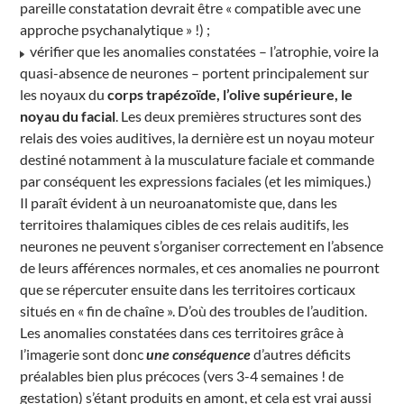
pareille constatation devrait être « compatible avec une
approche psychanalytique » !) ;
vérifier que les anomalies constatées – l’atrophie, voire la
quasi-absence de neurones – portent principalement sur
les noyaux du
corps trapézoïde, l’olive supérieure, le
noyau du facial
. Les deux premières structures sont des
relais des voies auditives, la dernière est un noyau moteur
destiné notamment à la musculature faciale et commande
par conséquent les expressions faciales (et les mimiques.)
Il paraît évident à un neuroanatomiste que, dans les
territoires thalamiques cibles de ces relais auditifs, les
neurones ne peuvent s’organiser correctement en l’absence
de leurs afférences normales, et ces anomalies ne pourront
que se répercuter ensuite dans les territoires corticaux
situés en « fin de chaîne ». D’où des troubles de l’audition.
Les anomalies constatées dans ces territoires grâce à
l’imagerie sont donc
une conséquence
d’autres déficits
préalables bien plus précoces (vers 3-4 semaines ! de
gestation) s’étant produits en amont, et cela est vrai aussi