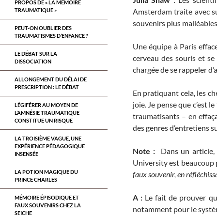
PROPOS DE « LA MÉMOIRE
TRAUMATIQUE »
Amsterdam traite avec suc
souvenirs plus malléables
PEUT-ON OUBLIER DES
TRAUMATISMES D’ENFANCE ?
Une équipe à Paris effac
LE DÉBAT SUR LA
cerveau des souris et se 
DISSOCIATION
chargée de se rappeler d’
ALLONGEMENT DU DÉLAI DE
PRESCRIPTION : LE DÉBAT
En pratiquant cela, les 
joie. Je pense que c’est 
LÉGIFÉRER AU MOYEN DE
L’AMNÉSIE TRAUMATIQUE
traumatisants – en effaç
CONSTITUE UN RISQUE
des genres d’entretiens s
LA TROISIÈME VAGUE, UNE
EXPÉRIENCE PÉDAGOGIQUE
Note :
Dans un article, 
INSENSÉE
University est beaucoup p
LA POTION MAGIQUE DU
faux souvenir, en réfléchis
PRINCE CHARLES
A :
Le fait de prouver qu
MÉMOIRE ÉPISODIQUE ET
FAUX SOUVENIRS CHEZ LA
notamment pour le système
SEICHE