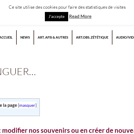
Ce site utilise des cookies pour faire des statistiques de visites
.
Read More
J'accepte
ACCUEIL
NEWS
ART. AFIS & AUTRES
ART.OBS. ZÉTÉTIQUE
AUDIO/VI
INGUER…
 la page
[
masquer
]
 modifier nos souvenirs ou en créer de nouve