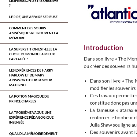
L’IMPRESSION D’ÊTRE OBSERVÉ
?
LE RIRE, UNE AFFAIRE SÉRIEUSE
COMMENT DES SOURIS
AMNÉSIQUES RETROUVENT LA
MÉMOIRE
Introduction
LA SUPERSTITION EST-ELLE LA
CHOSE DU MONDE LA MIEUX
Dans son livre « The Memo
PARTAGÉE ?
ou créer des souvenirs hu
LES EXPÉRIENCES DE HARRY
HARLOW ET DE MARY
Dans son livre « The 
AINSWORTH SUR L’AMOUR
MATERNEL
modifier les souvenirs
Ces travaux permettent
LA POTION MAGIQUE DU
PRINCE CHARLES
constitue donc pas une
La fameuse « ataraxie
LA TROISIÈME VAGUE, UNE
renforcer le bonheur d
EXPÉRIENCE PÉDAGOGIQUE
INSENSÉE
Julia Shaw souligne aus
Des souvenirs avant l’
QUAND LA MÉMOIRE DEVIENT