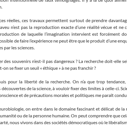
n.
s réelles, ces travaux permettent surtout de prendre davantage 
veu n’est pas la reproduction exacte d’une réalité vécue et ne 
roduction de laquelle l’imagination intervient est forcément do
 possible de faire l’expérience ne peut être que le produit d’une e
s par les sciences.
er des souvenirs n’est-il pas dangereux ? La recherche doit-elle s
-on se fixer un seuil « éthique » à ne pas franchir ?
uis pour la liberté de la recherche. On n’a que trop tendance,
écouvertes de la science, à vouloir fixer des limites à celle-ci. S
conscience et de précautions morales et politiques me paraît conduire
eurobiologie, on entre dans le domaine fascinant et délicat de la
 l’humanité ou de la personne humaine. On peut comprendre que cela
écarté, nous vivons dans des sociétés démocratiques où le libéralis