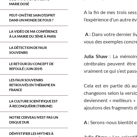
MARIE DOSÉ
A la fin de mes trois ses
PEUT-ON ÊTRE SAIN D’ESPRIT
l’expérience d’un autre é
DANS UN MONDE DE FOUS ?
LA VIDÉO DE MA CONFÉRENCE
A :
Dans votre dernier li
À LA MAIRIE DU 5ÈME À PARIS
vous des exemples concret
LA DÉTECTION DE FAUX
SOUVENIRS
Julia Shaw
: La mémoire 
cérébrales peuvent être
LE RETOUR DU CONCEPT DE
REFOULÉ ( JUIN 2019)
vraiment ce qui s’est pass
LES FAUX SOUVENIRS
Cela est en partie dû au
RETROUVÉS EN THÉRAPIE EN
FRANCE
changeons selon la versio
deviennent « meilleurs » 
LA CULTURE SCIENTIFIQUE EST
À RECONQUÉRIR (TRIBUNE)
ajoutons des fragments de
NOTRE CERVEAU N’EST PAS UN
A :
Serons-nous bientôt en
DISQUE DUR
DÉMYSTIFIER LES MYTHES À
Julia Shaw
: Les scienti