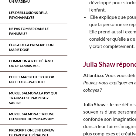
UN FARDEAU
développé pour stocker
l’enfant.
LES DÉSILLUSIONS DE LA
Elle explique que pour
PSYCHANALYSE
que la personne se rep
NE PAS TOMBER DANS LE
Elle prend aussi l’exe
PANNEAU ?
considérer qu’elle a de
ÉLOGE DE LA PRESCRIPTION
y croit complètement.
MARIE DOSÉ
COMME UN AIR DE DÉJÀ-VU
Julia Shaw répond
OU DE JAMAIS-VU…
Atlantico:
Vous vous défi
L’EFFET MACBETH : TO BE OR
Pouvez-vous expliquer en 
NOT TO BE…WASHED ?
cobayes ?
MURIEL SALMONA LA PSY QUI
TRAUMATISE PAR PEGGY
SASTRE
Julia Shaw
: Je me défin
souvenirs d’une personne e
MURIEL SALMONA :TRIBUNE
confonde son imagination 
DU MONDE DU 25 MARS 2021
donc à leur faire s’imagi
PRESCRIPTION : L’INTERVIEW
plus complexes et créative
DE L’AVOCATE PÉNALISTE