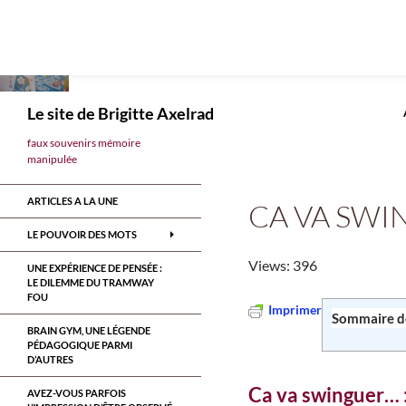
Aller
au
contenu
Recherche
Le site de Brigitte Axelrad
faux souvenirs mémoire
manipulée
ARTICLES A LA UNE
CA VA SW
LE POUVOIR DES MOTS
Views: 396
UNE EXPÉRIENCE DE PENSÉE :
LE DILEMME DU TRAMWAY
FOU
Imprimer
Sommaire de
BRAIN GYM, UNE LÉGENDE
PÉDAGOGIQUE PARMI
D’AUTRES
Ca va swinguer… :
AVEZ-VOUS PARFOIS