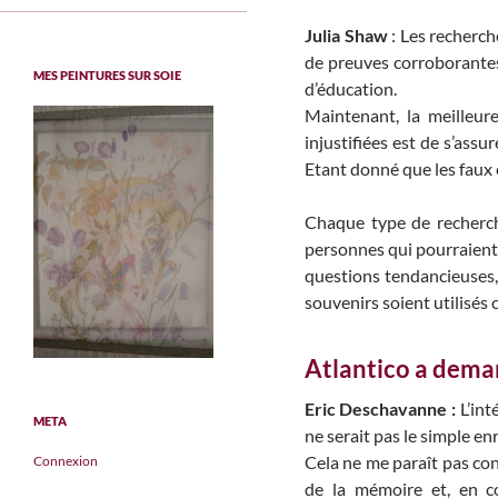
Julia Shaw
: Les recherch
de preuves corroborantes
MES PEINTURES SUR SOIE
d’éducation.
Maintenant, la meilleu
injustifiées est de s’assu
Etant donné que les faux e
Chaque type de recherche
personnes qui pourraient
questions tendancieuses,
souvenirs soient utilisés 
Atlantico a dema
Eric Deschavanne :
L’int
META
ne serait pas le simple e
Cela ne me paraît pas con
Connexion
de la mémoire et, en co