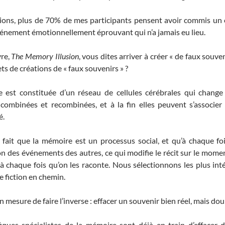
sions, plus de 70% de mes participants pensent avoir commis un c
vénement émotionnellement éprouvant qui n’a jamais eu lieu.
vre,
The Memory Illusion
, vous dites arriver à créer « de faux souve
s de créations de « faux souvenirs » ?
est constituée d’un réseau de cellules cérébrales qui change 
 combinées et recombinées, et à la fin elles peuvent s’associe
é.
 fait que la mémoire est un processus social, et qu’à chaque f
n des événements des autres, ce qui modifie le récit sur le momen
à chaque fois qu’on les raconte. Nous sélectionnons les plus int
 fiction en chemin.
 mesure de faire l’inverse : effacer un souvenir bien réel, mais do
fiques spécialistes de la mémoire sont déjà en train d’effacer 