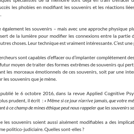
cès les phobies en modifiant les souvenirs et les réactions liées
.
e également les souvenirs – mais avec une approche physique plu
sert de la lumière pour modifier les connexions entre la partie d
autres choses. Leur technique est vraiment intéressante. C’est une
chercheurs sont capables d’effacer ou d’implanter complètement de
le futur moyen de traiter des formes extrêmes de souvenirs qui pe
ant les morceaux émotionnels de ces souvenirs, soit par une int
ur les souvenirs que je mène.
publié le 6 octobre 2016, dans la revue Applied Cognitive Ps
lus prudent, il écrit :
« Même si ce jour n’arrive jamais, que votre mé
sant à ce champ de mines éthique peut nous rappeler que les souvenirs so
e les souvenirs soient aussi aisément modifiables a des implica
 politico-judiciaire. Quelles sont-elles ?