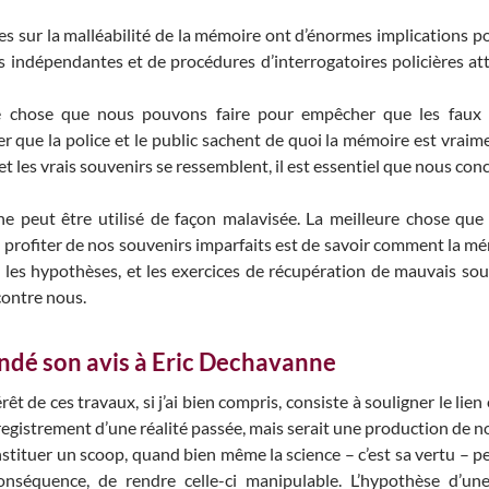
es sur la malléabilité de la mémoire ont d’énormes implications po
 indépendantes et de procédures d’interrogatoires policières at
re chose que nous pouvons faire pour empêcher que les fau
rer que la police et le public sachent de quoi la mémoire est vraim
t les vrais souvenirs se ressemblent, il est essentiel que nous conc
 peut être utilisé de façon malavisée. La meilleure chose que 
 profiter de nos souvenirs imparfaits est de savoir comment la mé
 les hypothèses, et les exercices de récupération de mauvais so
contre nous.
ndé son avis à Eric Dechavanne
érêt de ces travaux, si j’ai bien compris, consiste à souligner le li
nregistrement d’une réalité passée, mais serait une production de n
stituer un scoop, quand bien même la science – c’est sa vertu – 
nséquence, de rendre celle-ci manipulable. L’hypothèse d’une