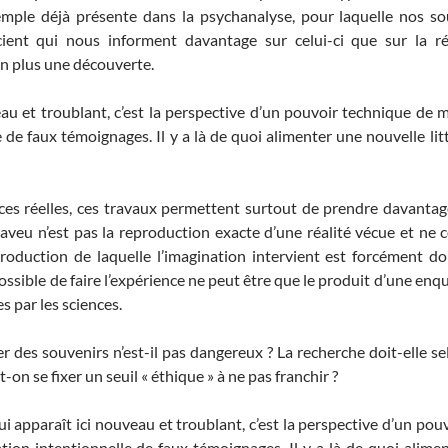
xemple déjà présente dans la psychanalyse, pour laquelle nos s
cient qui nous informent davantage sur celui-ci que sur la ré
on plus une découverte.
eau et troublant, c’est la perspective d’un pouvoir technique de 
 de faux témoignages. Il y a là de quoi alimenter une nouvelle litt
s réelles, ces travaux permettent surtout de prendre davantage 
veu n’est pas la reproduction exacte d’une réalité vécue et ne 
roduction de laquelle l’imagination intervient est forcément do
 possible de faire l’expérience ne peut être que le produit d’une e
s par les sciences.
er des souvenirs n’est-il pas dangereux ? La recherche doit-elle s
-on se fixer un seuil « éthique » à ne pas franchir ?
i apparaît ici nouveau et troublant, c’est la perspective d’un po
ation intentionnelle de faux témoignages. Il y a là de quoi alimen