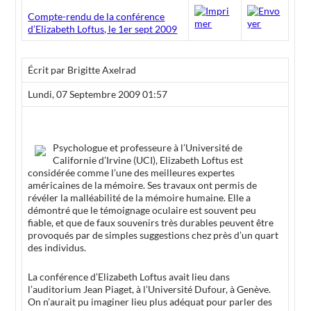
Compte-rendu de la conférence
d’Elizabeth Loftus, le 1er sept 2009
Écrit par Brigitte Axelrad
Lundi, 07 Septembre 2009 01:57
Psychologue et professeure à l’Université de
Californie d’Irvine (UCI), Elizabeth Loftus est
considérée comme l’une des meilleures expertes
américaines de la mémoire. Ses travaux ont permis de
révéler la malléabilité de la mémoire humaine. Elle a
démontré que le témoignage oculaire est souvent peu
fiable, et que de faux souvenirs très durables peuvent être
provoqués par de simples suggestions chez près d’un quart
des individus.
La conférence d’Elizabeth Loftus avait lieu dans
l’auditorium Jean Piaget, à l’Université Dufour, à Genève.
On n’aurait pu imaginer lieu plus adéquat pour parler des