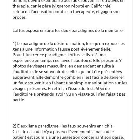
témoin, devint exemplaire des faux souvenirs retrouvés en
thérapie, car le père (vigneron réputé en Californie)
retourna l’accusation contre la thérapeute, et gagna son
procès.
Loftus expose ensuite les deux paradigmes de la mémoire :
1) Le paradigme de la désinformation, lorsqu’on expose les
gens à une information fausse post-événementielle.
Pour illustrer ce paradigme, Loftus se livre à une
expérience en temps réel avec l’auditoire. Elle présente 9
photos de visages masculins, en demandant ensuite à
l’auditoire de se souvenir de celles qui ont été présentées
auparavant. Elle démontre combien il est facile de générer
un faux souvenir, en faisant une simple manipulation sur les
visages présentés. En effet, à l’issue du test, 50% de
l’auditoire a prétendu avoir vu un visage qui n’en faisait pas
partie.
2) Deuxième paradigme : les faux souvenirs enrichis.
C’est le cas où il n’y a pas eu d’évènements, mais où le
patient est soumis à une suggestion concernant son passé.