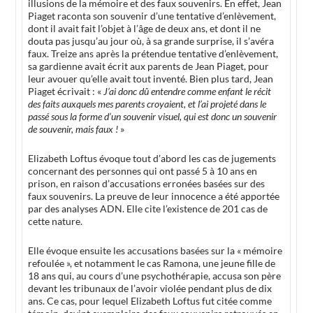
illusions de la mémoire et des faux souvenirs. En effet, Jean
Piaget raconta son souvenir d’une tentative d’enlèvement,
dont il avait fait l’objet à l’âge de deux ans, et dont il ne
douta pas jusqu’au jour où, à sa grande surprise, il s’avéra
faux. Treize ans après la prétendue tentative d’enlèvement,
sa gardienne avait écrit aux parents de Jean Piaget, pour
leur avouer qu’elle avait tout inventé. Bien plus tard, Jean
Piaget écrivait : «
J’ai donc dû entendre comme enfant le récit
des faits auxquels mes parents croyaient, et l’ai projeté dans le
passé sous la forme d’un souvenir visuel, qui est donc un souvenir
de souvenir, mais faux !
»
Elizabeth Loftus évoque tout d’abord les cas de jugements
concernant des personnes qui ont passé 5 à 10 ans en
prison, en raison d’accusations erronées basées sur des
faux souvenirs. La preuve de leur innocence a été apportée
par des analyses ADN. Elle cite l’existence de 201 cas de
cette nature.
Elle évoque ensuite les accusations basées sur la « mémoire
refoulée », et notamment le cas Ramona, une jeune fille de
18 ans qui, au cours d’une psychothérapie, accusa son père
devant les tribunaux de l’avoir violée pendant plus de dix
ans. Ce cas, pour lequel Elizabeth Loftus fut citée comme