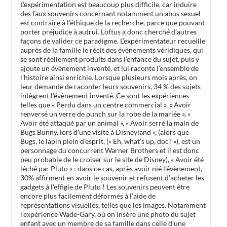
L’expérimentation est beaucoup plus difficile, car induire
des faux souvenirs concernant notamment un abus sexuel
est contraire à l’éthique de la recherche, parce que pouvant
porter préjudice à autrui. Loftus a donc cherché d’autres
façons de valider ce paradigme. L’expérimentateur recueille
auprès de la famille le récit des évènements véridiques, qui
se sont réellement produits dans l’enfance du sujet, puis y
ajoute un évènement inventé, et lui raconte l’ensemble de
l’histoire ainsi enrichie. Lorsque plusieurs mois après, on
leur demande de raconter leurs souvenirs, 34 % des sujets
intègrent l’évènement inventé. Ce sont les expériences
telles que « Perdu dans un centre commercial », « Avoir
renversé un verre de punch sur la robe de la mariée », «
Avoir été attaqué par un animal », « Avoir serré la main de
Bugs Bunny, lors d’une visite à Disneyland », (alors que
Bugs, le lapin plein d’esprit, (« Eh, what’s up, doc? »), est un
personnage du concurrent Warner Brothers et il est donc
peu probable de le croiser sur le site de Disney), « Avoir été
léché par Pluto » : dans ce cas, après avoir nié l’évènement,
30% affirment en avoir le souvenir et refusent d’acheter les
gadgets à l’effigie de Pluto ! Les souvenirs peuvent être
encore plus facilement déformés à l’aide de
représentations visuelles, telles que les images. Notamment
l’expérience Wade-Gary, où on insère une photo du sujet
enfant avec un membre de sa famille dans celle d’une