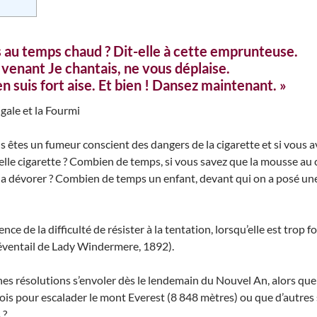
s au temps chaud ? Dit-elle à cette emprunteuse.
t venant Je chantais, ne vous déplaise.
en suis fort aise. Et bien ! Dansez maintenant. »
gale et la Fourmi
êtes un fumeur conscient des dangers de la cigarette et si vous ave
lle cigarette ? Combien de temps, si vous savez que la mousse au 
la dévorer ? Combien de temps un enfant, devant qui on a posé une f
ience de la difficulté de résister à la tentation, lorsqu’elle est trop 
éventail de Lady Windermere, 1892).
nes résolutions s’envoler dès le lendemain du Nouvel An, alors que
s pour escalader le mont Everest (8 848 mètres) ou que d’autres 
 ?