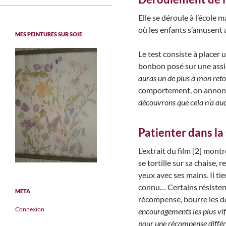
Elle se déroule à l’école 
où les enfants s’amusent a
MES PEINTURES SUR SOIE
Le test consiste à placer 
bonbon posé sur une assiet
auras un de plus à mon reto
comportement, on annonce 
découvrons que cela n’a aucu
Patienter dans la 
L’extrait du film [2] mont
se tortille sur sa chaise, 
yeux avec ses mains. Il ti
connu… Certains résistent
META
récompense, bourre les d
Connexion
encouragements les plus vifs
pour une récompense différ