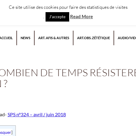
Ce site utilise des cookies pour faire des statistiques de visites
.
Read More
J'accepte
ACCUEIL
NEWS
ART. AFIS & AUTRES
ART.OBS. ZÉTÉTIQUE
AUDIO/VI
COMBIEN DE TEMPS RÉSISTER
 ?
rad-
SPS n°324 – avril / juin 2018
squer
]