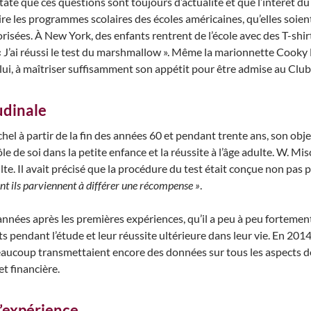
ate que ces questions sont toujours d’actualité et que l’intérêt du
re les programmes scolaires des écoles américaines, qu’elles soient 
orisées. À New York, des enfants rentrent de l’école avec des T-sh
 J’ai réussi le test du marshmallow ». Même la marionnette Cooky 
 lui, à maîtriser suffisamment son appétit pour être admise au Clu
udinale
l à partir de la fin des années 60 et pendant trente ans, son objet
de soi dans la petite enfance et la réussite à l’âge adulte. W. Mis
ulte. Il avait précisé que la procédure du test était conçue non pas 
t ils parviennent à différer une récompense »
.
 années après les premières expériences, qu’il a peu à peu forteme
pendant l’étude et leur réussite ultérieure dans leur vie. En 2014,
aucoup transmettaient encore des données sur tous les aspects de l
et financière.
’expérience