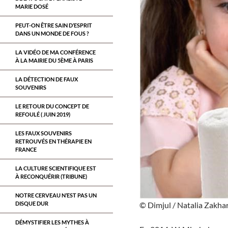
MARIE DOSÉ
PEUT-ON ÊTRE SAIN D’ESPRIT
DANS UN MONDE DE FOUS ?
LA VIDÉO DE MA CONFÉRENCE
À LA MAIRIE DU 5ÈME À PARIS
LA DÉTECTION DE FAUX
SOUVENIRS
LE RETOUR DU CONCEPT DE
REFOULÉ ( JUIN 2019)
LES FAUX SOUVENIRS
RETROUVÉS EN THÉRAPIE EN
FRANCE
LA CULTURE SCIENTIFIQUE EST
À RECONQUÉRIR (TRIBUNE)
NOTRE CERVEAU N’EST PAS UN
DISQUE DUR
© Dimjul / Natalia Zakh
DÉMYSTIFIER LES MYTHES À