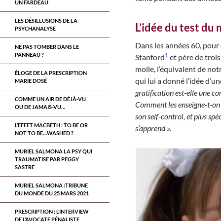
UN FARDEAU
LES DÉSILLUSIONS DE LA
L’idée du test d
PSYCHANALYSE
Dans les années 60, pour é
NE PAS TOMBER DANS LE
1
PANNEAU ?
Stanford
et père de trois
molle, l’équivalent de not
ÉLOGE DE LA PRESCRIPTION
qui lui a donné l’idée d’
MARIE DOSÉ
gratification est-elle une c
COMME UN AIR DE DÉJÀ-VU
Comment les enseigne-t-on ? 
OU DE JAMAIS-VU…
son self-control, et plus sp
L’EFFET MACBETH : TO BE OR
s’apprend ».
NOT TO BE…WASHED ?
MURIEL SALMONA LA PSY QUI
TRAUMATISE PAR PEGGY
SASTRE
MURIEL SALMONA :TRIBUNE
DU MONDE DU 25 MARS 2021
PRESCRIPTION : L’INTERVIEW
DE L’AVOCATE PÉNALISTE