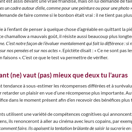
ant est assis devant une vraie friandise, mais on lui demande de fair
ntes un cadre autour d’elle, comme pour une peinture ou pour une photo 
emande de faire comme si le bonbon était vrai : il ne tient pas plus
à l’enfant de penser à quelque chose d’agréable en quittant la pièc
e chamallow a mauvais goût, il résiste aussi beaucoup plus longte
e. C’est notre façon de l’évaluer mentalement qui fait la différence : si
sur nos pensées et sur nos actes »
. Epictète disait : « Ce ne sont pas
faisons ». C’est ce que le test va permettre de vérifier.
nt (ne) vaut (pas) mieux que deux tu l’auras
 tendance à sous-estimer les récompenses différées et à surévalu
rer retarder un plaisir en vue d’une récompense plus importante. Au
rifice dans le moment présent afin d’en recevoir des bénéfices plus 
ants utilisent une variété de compétences cognitives qui annoncent 
s, ils renonceront à aller au cinéma avec leurs copains, par exempl
mment faire. Ils apaisent la tentation brûlante de saisir la sucrerie en 