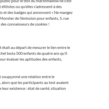
 public pour le test du marshmallow ne s’est
élitistes ou qu’elles s’adressent à des
irts et des badges qui annoncent « Ne mangez
Monster de l’émission pour enfants, 5, rue
b des connaisseurs de cookies !
 était au départ de mesurer le lien entre le
chel testa 500 enfants de quatre ans qu’il
pour évaluer les aptitudes des enfants,
nt soupçonné une relation entre le
 alors que les participants au test avaient
eur existence : état de santé, situation