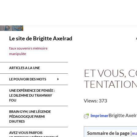
Aller
au
contenu
Recherche
Le site de Brigitte Axelrad
faux souvenirs mémoire
manipulée
ARTICLES A LA UNE
ET VOUS, 
LE POUVOIR DES MOTS
TENTATION
UNE EXPÉRIENCE DE PENSÉE :
LE DILEMME DU TRAMWAY
Views: 373
FOU
BRAIN GYM, UNE LÉGENDE
Brigitte Axel
Imprimer
PÉDAGOGIQUE PARMI
D’AUTRES
Sommaire de la page
AVEZ-VOUS PARFOIS
[
ma