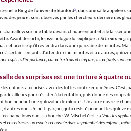
2
maternelle Bing de l’université Stanford
, dans une salle appelée « sa
vec des jeux et sont observés par les chercheurs derrière des glace
un chamallow sur une table devant chaque enfant et à le laisser une
te. Avant de sortir, le psychologue lui explique :
« Si tu ne manges
ur. »
et précise qu’il reviendra dans une quinzaine de minutes. Mais 
à certains enfants d’attendre cinq minutes et à d’autres, quinze
ne espèce d’importance, car entre trois et cinq ans, les enfants sont enc
salle des surprises est une torture à quatre o
re les enfants aux prises avec des luttes contre eux-mêmes. C’est, 
regarde ailleurs pour résister à la tentation, puis donne des coups de
ent bon pendant une quinzaine de minutes. Un autre ouvre le chamallo
, d’autres non. Un petit garçon, qui a résisté pendant les quinze 
eux chamallows dans sa bouche. W. Mischel écrit :
« Vous les applaud
 et en retireriez un espoir renouvelé dans le potentiel des enfants, même 
ée »
.