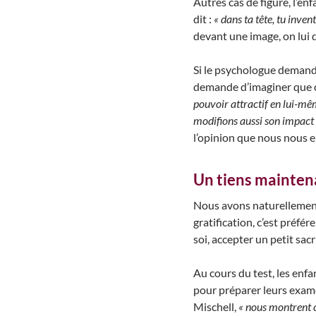
Autres cas de figure, l’enf
dit :
« dans ta tête, tu inve
devant une image, on lui d
Si le psychologue demande 
demande d’imaginer que c
pouvoir attractif en lui-mêm
modifions aussi son impact 
l’opinion que nous nous en 
Un tiens maintena
Nous avons naturellement
gratification, c’est préfé
soi, accepter un petit sac
Au cours du test, les enf
pour préparer leurs examen
Mischell,
« nous montrent co