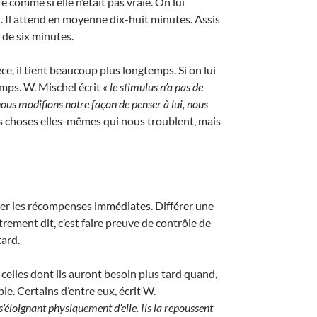
e comme si elle n’était pas vraie. On lui
»
. Il attend en moyenne dix-huit minutes. Assis
 de six minutes.
e, il tient beaucoup plus longtemps. Si on lui
mps. W. Mischel écrit
« le stimulus n’a pas de
 nous modifions notre façon de penser à lui, nous
 les choses elles-mêmes qui nous troublent, mais
er les récompenses immédiates. Différer une
trement dit, c’est faire preuve de contrôle de
tard.
celles dont ils auront besoin plus tard quand,
e. Certains d’entre eux, écrit W.
s’éloignant physiquement d’elle. Ils la repoussent