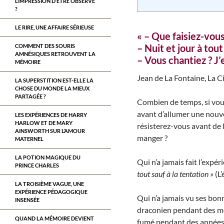
L’IMPRESSION D’ÊTRE OBSERVÉ
?
LE RIRE, UNE AFFAIRE SÉRIEUSE
« – Que faisiez-vou
– Nuit et jour à tou
COMMENT DES SOURIS
AMNÉSIQUES RETROUVENT LA
– Vous chantiez ? J’
MÉMOIRE
Jean de La Fontaine, La Ci
LA SUPERSTITION EST-ELLE LA
CHOSE DU MONDE LA MIEUX
PARTAGÉE ?
Combien de temps, si vous 
avant d’allumer une nouve
LES EXPÉRIENCES DE HARRY
HARLOW ET DE MARY
résisterez-vous avant de 
AINSWORTH SUR L’AMOUR
manger ?
MATERNEL
LA POTION MAGIQUE DU
Qui n’a jamais fait l’expér
PRINCE CHARLES
tout sauf à la tentation »
(L’
LA TROISIÈME VAGUE, UNE
EXPÉRIENCE PÉDAGOGIQUE
Qui n’a jamais vu ses bon
INSENSÉE
draconien pendant des moi
QUAND LA MÉMOIRE DEVIENT
fumé pendant des années