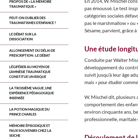
En 2014, W. Mischel const
PROPOS DE « LA MÉMOIRE
TRAUMATIQUE »
pas émoussé. Le test inspi
catégories sociales défav
PEUT-ON OUBLIER DES
pas le marshmallow » ou «
TRAUMATISMES D’ENFANCE ?
Sésame, parvient, grâce à
LE DÉBAT SUR LA
DISSOCIATION
Une étude longit
ALLONGEMENT DU DÉLAI DE
PRESCRIPTION : LE DÉBAT
Conduite par Walter Mische
développement du contrôle 
LÉGIFÉRER AU MOYEN DE
L’AMNÉSIE TRAUMATIQUE
suivit jusqu’à leur âge ad
CONSTITUE UN RISQUE
mais
« pour étudier commen
LA TROISIÈME VAGUE, UNE
EXPÉRIENCE PÉDAGOGIQUE
W. Mischel dit, plusieurs
INSENSÉE
comportement des enfants 
LA POTION MAGIQUE DU
environ cinquante ans, be
PRINCE CHARLES
professionnelle, maritale 
MÉMOIRE ÉPISODIQUE ET
FAUX SOUVENIRS CHEZ LA
SEICHE
Déroulement de l