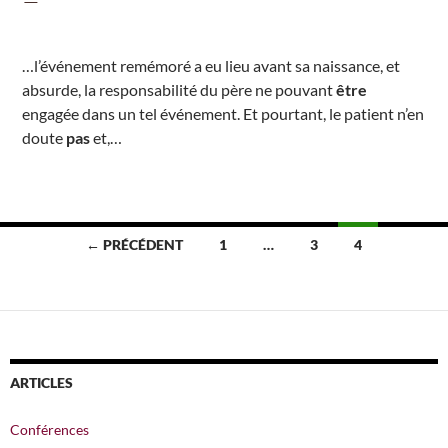
…l’événement remémoré a eu lieu avant sa naissance, et
absurde, la responsabilité du père ne pouvant
être
engagée dans un tel événement. Et pourtant, le patient n’en
doute
pas
et,…
Navigation
← PRÉCÉDENT
1
…
3
4
des
articles
ARTICLES
Conférences